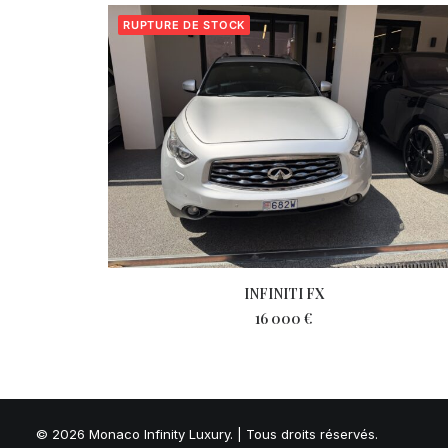
RUPTURE DE STOCK
LIRE LA SUITE
INFINITI FX
16 000
€
© 2026 Monaco Infinity Luxury. | Tous droits réservés.