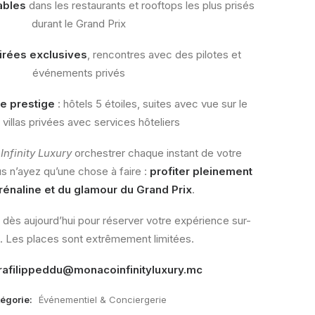
ables
dans les restaurants et rooftops les plus prisés
durant le Grand Prix
irées exclusives
, rencontres avec des pilotes et
événements privés
e prestige
: hôtels 5 étoiles, suites avec vue sur le
, villas privées avec services hôteliers
nfinity Luxury
orchestrer chaque instant de votre
s n’ayez qu’une chose à faire :
profiter pleinement
drénaline et du glamour du Grand Prix
.
ès aujourd’hui pour réserver votre expérience sur-
 Les places sont extrêmement limitées.
rafilippeddu@monacoinfinityluxury.mc
égorie:
Événementiel & Conciergerie