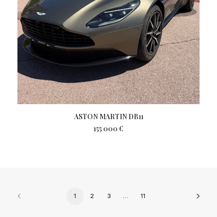
ASTON MARTIN DB11
155 000
€
1
2
3
…
11