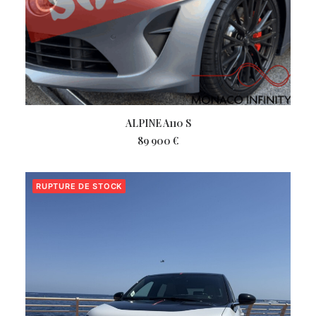
LIRE LA SUITE
ALPINE A110 S
89 900
€
RUPTURE DE STOCK