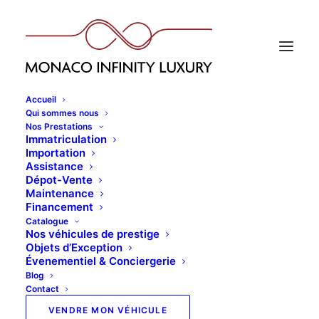
Accueil
Qui sommes nous
Vehicules
Nos Prestations
Immatriculation
Accueil
Archive by Category "Vehicules"
Importation
Assistance
Dépot-Vente
Maintenance
Financement
Catalogue
Nos véhicules de prestige
Vehicules
Objets d’Exception
Évenementiel & Conciergerie
Blog
Contact
Affichage de 1–10 sur 103 résultats
VENDRE MON VÉHICULE