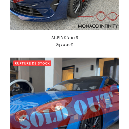
LIRE LA SUITE
ALPINE A110 S
87 000
€
RUPTURE DE STOCK