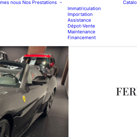
mmes nous
Nos Prestations
Catal
Immatriculation
Importation
Assistance
Dépot-Vente
Maintenance
Financement
FER